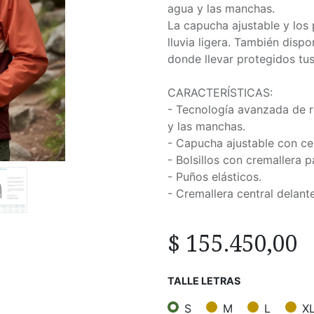
agua y las manchas.
La capucha ajustable y los 
lluvia ligera. También disp
donde llevar protegidos tu
CARACTERÍSTICAS:
- Tecnología avanzada de re
y las manchas.
- Capucha ajustable con ce
- Bolsillos con cremallera 
- Puños elásticos.
- Cremallera central delante
$
155.450,00
TALLE LETRAS
S
M
L
X