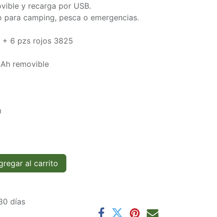
movible y recarga por USB.
ico para camping, pesca o emergencias.
 + 6 pzs rojos 3825
mAh removible
m
regar al carrito
30 días