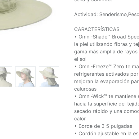
Actividad: Senderismo,Pes
CARACTERÍSTICAS
• Omni-Shade™ Broad Spect
la piel utilizando fibras y 
gama más amplia de rayos
el sol
• Omni-Freeze™ Zero te man
refrigerantes activados po
mejoran la evaporación pa
calurosas
• Omni-Wick™ te mantiene s
hacia la superficie del tej
secado rápido y una comodi
calor
• Borde de 3 5 pulgadas
• Cordón ajustable en la es