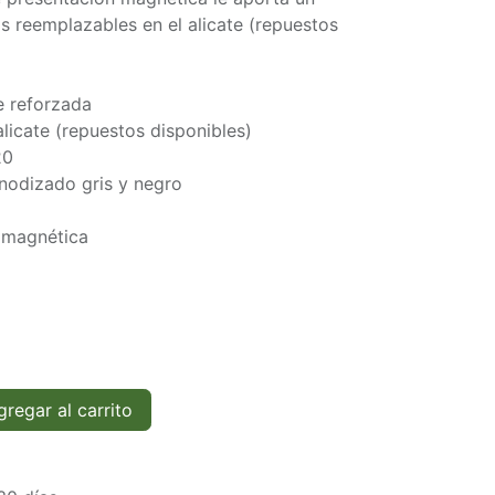
as reemplazables en el alicate (repuestos
e reforzada
licate (repuestos disponibles)
20
anodizado gris y negro
 magnética
regar al carrito