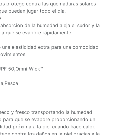
iños protege contra las quemaduras solares
 que puedan jugar todo el día.
A
absorción de la humedad aleja el sudor y la
 a que se evapore rápidamente.
ce una elasticidad extra para una comodidad
ovimientos.
UPF 50,Omni-Wick™
ua,Pesca
seco y fresco transportando la humedad
ido para que se evapore proporcionando un
dad próxima a la piel cuando hace calor.
ge contra los daños en la piel gracias a la