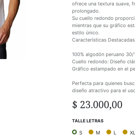
ofrece una textura suave, fr
prolongado.
Su cuello redondo proporc
mientras que su gráfico es
estilo único.
Características Destacadas
100% algodón peruano 30/1:
Cuello redondo: Diseño cl
Gráfico estampado en el pec
Perfecta para quienes busc
diseño atractivo para el uso
$
23.000,00
TALLE LETRAS
S
M
L
X