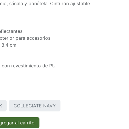
io, sácala y ponétela. Cinturón ajustable
flectantes.
xterior para accesorios.
 8.4 cm.
% con revestimiento de PU.
K
COLLEGIATE NAVY
regar al carrito