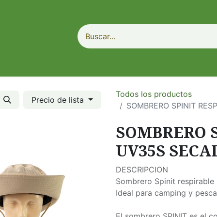
Todos los productos
Precio de lista
SOMBRERO SPINIT RES
SOMBRERO S
UV35S SECA
DESCRIPCION
Sombrero Spinit respirabl
Ideal para camping y pesca
El sombrero SPINIT es el c