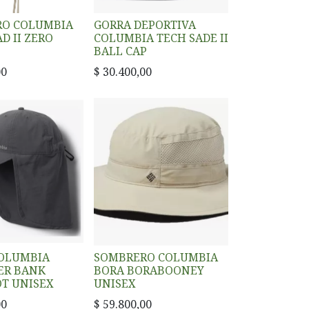
RO COLUMBIA
GORRA DEPORTIVA
D II ZERO
COLUMBIA TECH SADE II
BALL CAP
00
$
30.400,00
OLUMBIA
SOMBRERO COLUMBIA
ER BANK
BORA BORABOONEY
T UNISEX
UNISEX
00
$
59.800,00