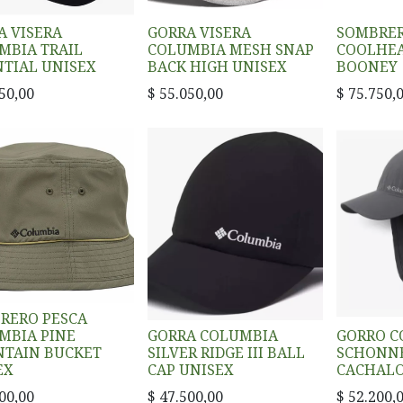
A VISERA
GORRA VISERA
SOMBRE
MBIA TRAIL
COLUMBIA MESH SNAP
COOLHEA
NTIAL UNISEX
BACK HIGH UNISEX
BOONEY
50,00
$
55.050,00
$
75.750,
RERO PESCA
MBIA PINE
GORRA COLUMBIA
GORRO C
TAIN BUCKET
SILVER RIDGE III BALL
SCHONN
EX
CAP UNISEX
CACHALO
00,00
$
47.500,00
$
52.200,