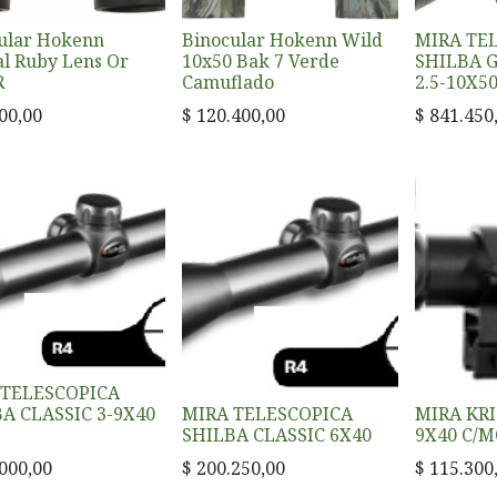
ular Hokenn
Binocular Hokenn Wild
MIRA TE
al Ruby Lens Or
10x50 Bak 7 Verde
SHILBA 
R
Camuflado
2.5-10X
00,00
$
120.400,00
$
841.450
 TELESCOPICA
A CLASSIC 3-9X40
MIRA TELESCOPICA
MIRA KRI
SHILBA CLASSIC 6X40
9X40 C/
000,00
$
200.250,00
$
115.300